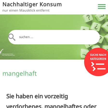
Direkt zum Inhalt
Nachhaltiger Konsum
Toggl
nur einen Mausklick entfernt
mangelhaft
Sie haben ein vorzeitig
verdorbenes, mangelhaftes oder