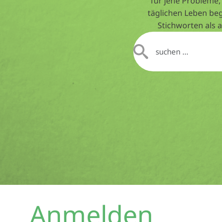
für jene Probleme,
täglichen Leben be
Stichworten als 
Anmelden