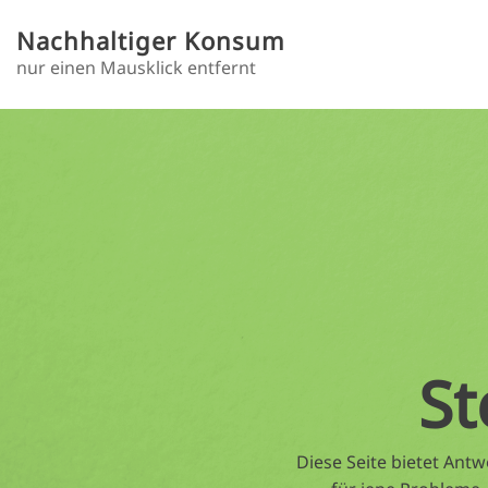
Direkt zum Inhalt
Nachhaltiger Konsum
nur einen Mausklick entfernt
Toggle menu
St
Diese Seite bietet An