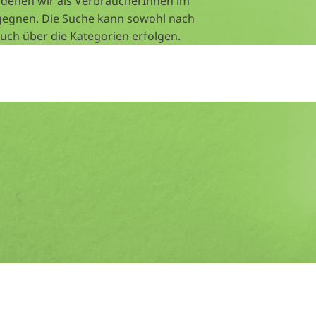
 denen wir als VerbraucherInnen im
gegnen. Die Suche kann sowohl nach
auch über die Kategorien erfolgen.