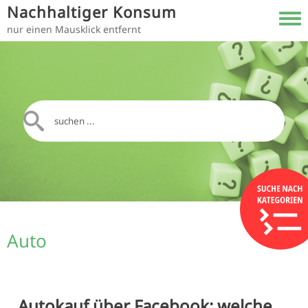
Direkt zum Inhalt
Nachhaltiger Konsum
Toggl
nur einen Mausklick entfernt
Auto
Autokauf über Facebook: welche