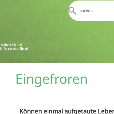
Eingefroren
Können einmal aufgetaute Leben