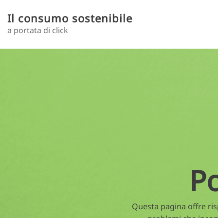
Salta al contenuto principale
Il consumo sostenibile
a portata di click
Toggle menu
P
Questa pagina offre risp