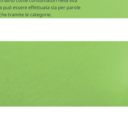
triamo come consumatori nella vita
a può essere effettuata sia per parole
che tramite le categorie.