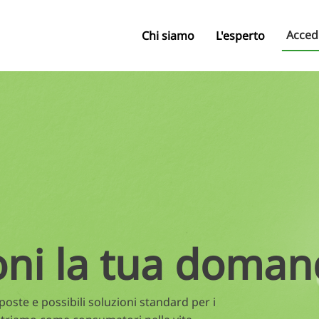
Acced
Chi siamo
L'esperto
oni la tua doman
oste e possibili soluzioni standard per i