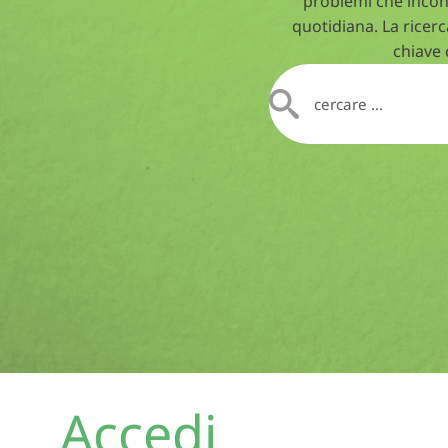
problemi che incon
quotidiana. La ricerc
chiave 
Accedi