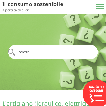
Salta al contenuto principale
Il consumo sostenibile
Toggl
a portata di click
L'artigiano (idraulico, elettricista,