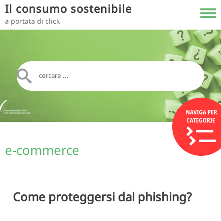
Salta al contenuto principale
Il consumo sostenibile
Toggl
a portata di click
e-commerce
Come proteggersi dal phishing?