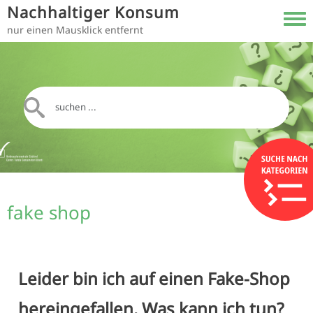
Direkt zum Inhalt
Nachhaltiger Konsum
Toggl
nur einen Mausklick entfernt
fake shop
Leider bin ich auf einen Fake-Shop
hereingefallen. Was kann ich tun?