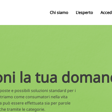
Chi siamo
L'esperto
Acced
oni la tua doman
oste e possibili soluzioni standard per i
triamo come consumatori nella vita
a può essere effettuata sia per parole
che tramite le categorie.