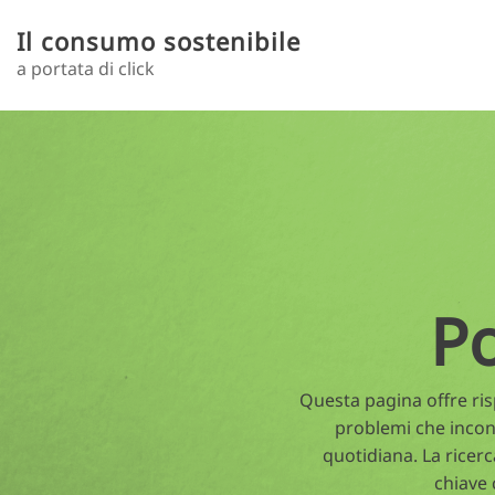
Salta al contenuto principale
Il consumo sostenibile
a portata di click
Toggle menu
P
Questa pagina offre risp
problemi che incon
quotidiana. La ricerc
chiave 