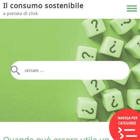
Salta al contenuto principale
Il consumo sostenibile
Toggl
a portata di click
Quando può essere utile un