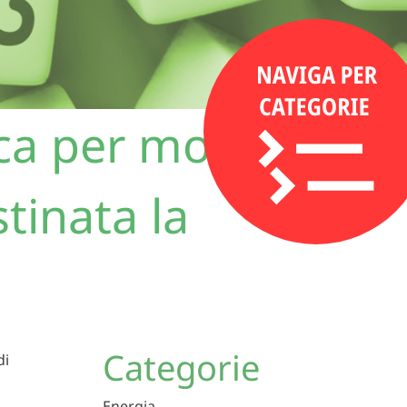
ica per morosità:
tinata la
Categorie
di
Energia