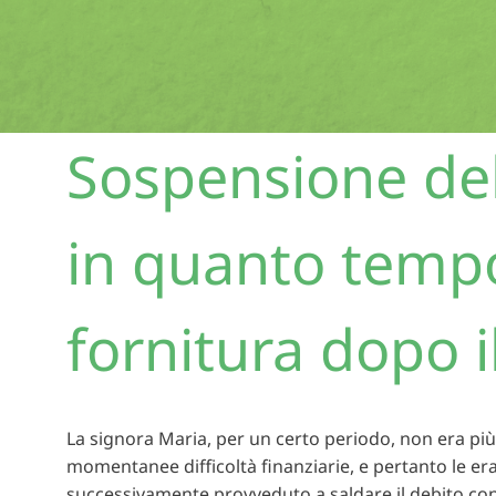
Sospensione dell
in quanto tempo
fornitura dopo 
La signora Maria, per un certo periodo, non era più st
momentanee difficoltà finanziarie, e pertanto le era 
successivamente provveduto a saldare il debito con il