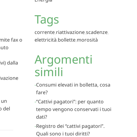
Tags
corrente
riattivazione
scadenze
mite fax o
elettricità
bollette
morosità
nuto
Argomenti
vi) dalla
simili
tivazione
Consumi elevati in bolletta, cosa
fare?
e un
“Cattivi pagatori”: per quanto
o del
tempo vengono conservati i tuoi
dati?
Registro dei “cattivi pagatori”.
Quali sono i tuoi diritti?