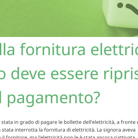
a fornitura elettr
 deve essere ripris
il pagamento?
ata in grado di pagare le bollette dell'elettricità, a fronte 
stata interrotta la fornitura di elettricità. La signora aveva
 fornitore, ma l'elettricità non le è stata ancora riattivata.