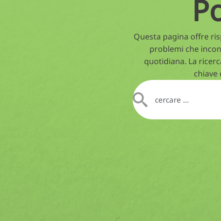
P
Questa pagina offre risp
problemi che incon
quotidiana. La ricerc
chiave 