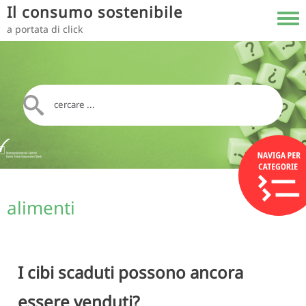
Salta al contenuto principale
Il consumo sostenibile
Toggl
a portata di click
alimenti
I cibi scaduti possono ancora
essere venduti?