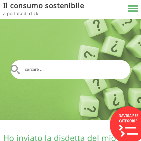
Salta al contenuto principale
Il consumo sostenibile
Toggl
a portata di click
Ho inviato la disdetta del mio