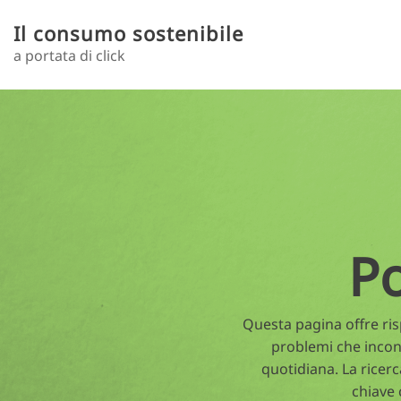
Salta al contenuto principale
Il consumo sostenibile
a portata di click
Toggle menu
P
Questa pagina offre risp
problemi che incon
quotidiana. La ricerc
chiave 