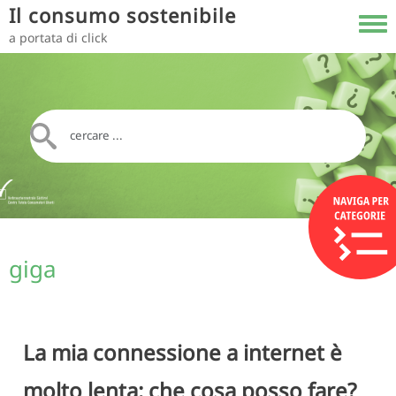
Salta al contenuto principale
Il consumo sostenibile
Toggl
a portata di click
giga
La mia connessione a internet è
molto lenta: che cosa posso fare?