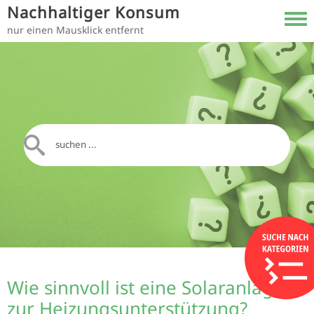
Direkt zum Inhalt
Nachhaltiger Konsum
Toggl
nur einen Mausklick entfernt
Wie sinnvoll ist eine Solaranlage
zur Heizungsunterstützung?