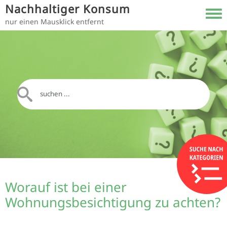
Direkt zum Inhalt
Nachhaltiger Konsum
Toggl
nur einen Mausklick entfernt
Worauf ist bei einer
Wohnungsbesichtigung zu achten?