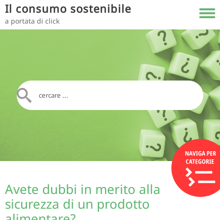
Salta al contenuto principale
Il consumo sostenibile
Toggl
a portata di click
Avete dubbi in merito alla
sicurezza di un prodotto
alimentare?