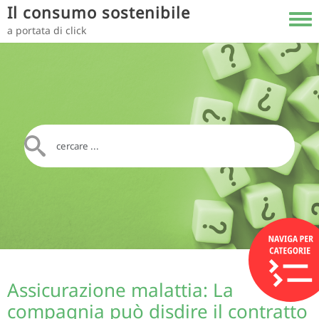
Salta al contenuto principale
Il consumo sostenibile
Toggl
a portata di click
Assicurazione malattia: La
compagnia può disdire il contratto