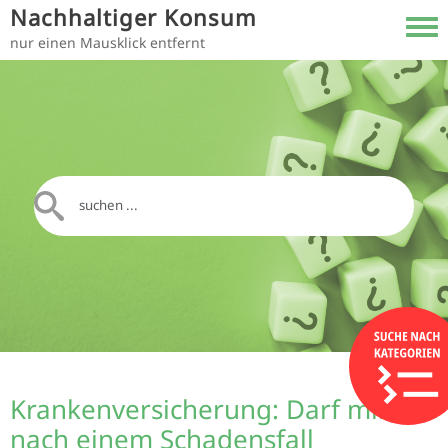
Direkt zum Inhalt
Nachhaltiger Konsum
Toggl
nur einen Mausklick entfernt
Krankenversicherung: Darf mir
nach einem Schadensfall