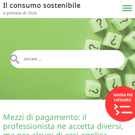
Salta al contenuto principale
Il consumo sostenibile
Toggl
a portata di click
Mezzi di pagamento: il
professionista ne accetta diversi,